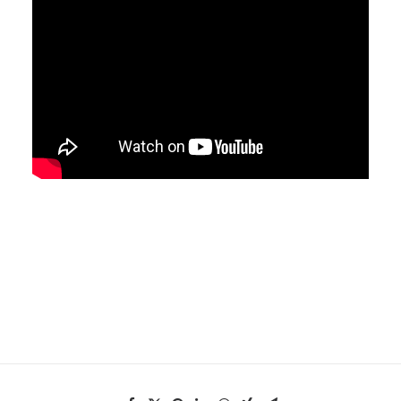
EN
HK
CN