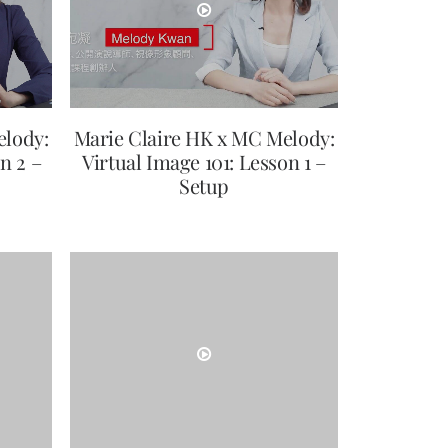
elody:
Marie Claire HK x MC Melody:
n 2 –
Virtual Image 101: Lesson 1 –
Setup