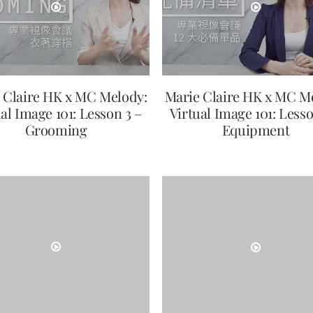
 Claire HK x MC Melody:
Marie Claire HK x MC M
al Image 101: Lesson 3 –
Virtual Image 101: Lesso
Grooming
Equipment