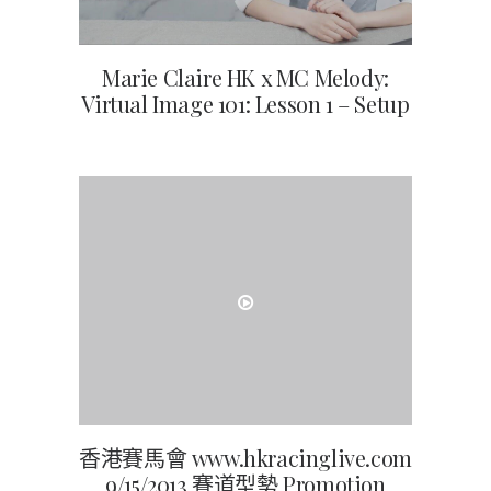
Marie Claire HK x MC Melody:
Virtual Image 101: Lesson 1 – Setup
香港賽馬會 www.hkracinglive.com
9/15/2013 賽道型勢 Promotion