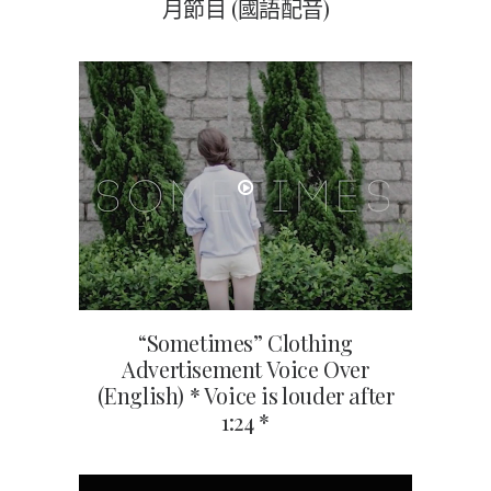
月節目 (國語配音)
“Sometimes” Clothing
Advertisement Voice Over
(English) * Voice is louder after
1:24 *