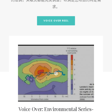
EN
求。
HK
CN
VOICE OVER REEL
Voice Over: Environmental Series-