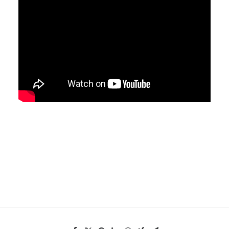
EN
HK
CN