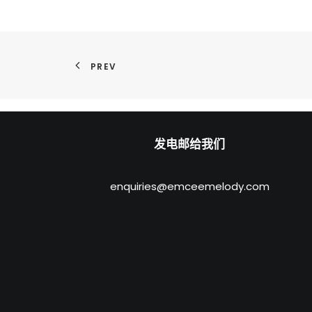
PREV
发电邮给我们
enquiries@emceemelody.com