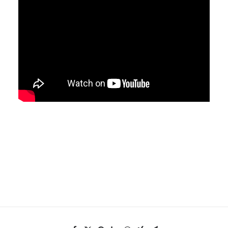
EN
HK
CN