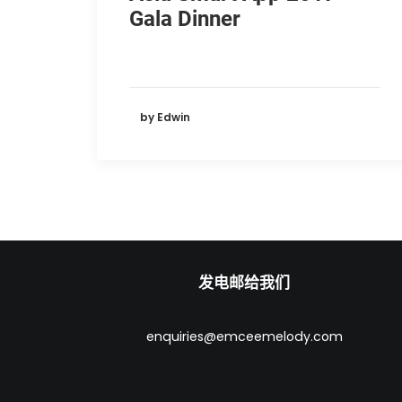
Gala Dinner
by Edwin
发电邮给我们
enquiries@emceemelody.com