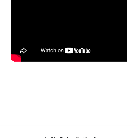
EN
HK
CN