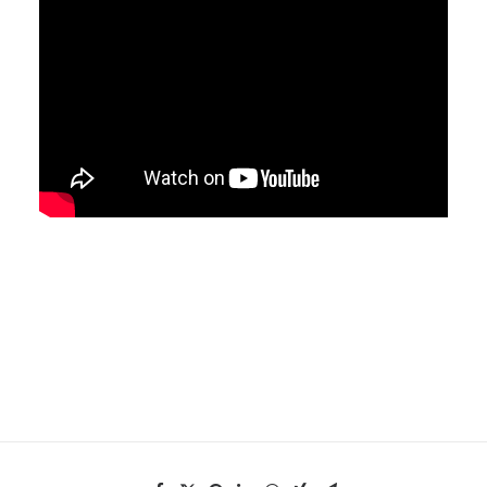
EN
HK
CN