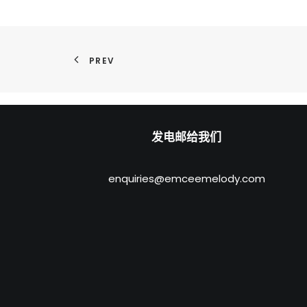
PREV
发电邮给我们
enquiries@emceemelody.com