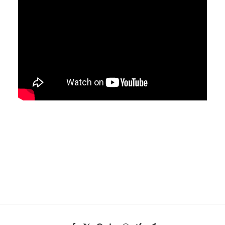
EN
HK
CN