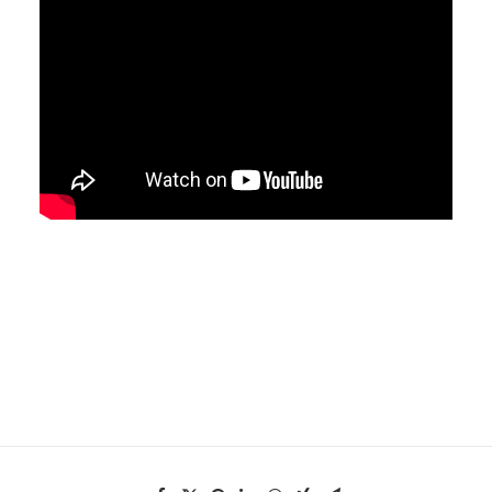
EN
HK
CN