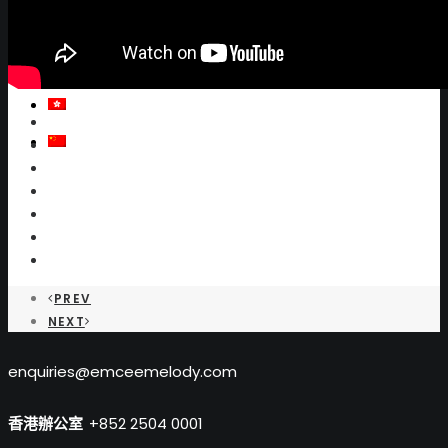
聯絡我們
EN
HK
CN
PREV
NEXT
enquiries@emceemelody.com
香港辦公室
+852 2504 0001