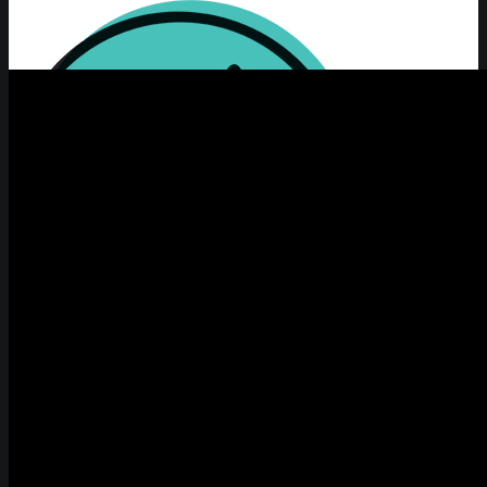
首頁
關於MELODY
作品
司儀
企業影片
旁白配音
體育評論
我的客户
演說指導與訓練
傳媒報道與文章