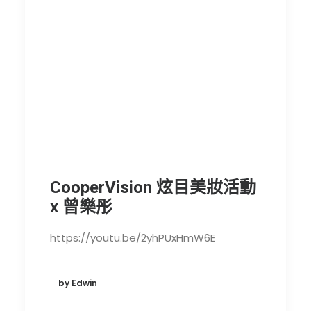
CooperVision 炫目美妝活動
x 曾樂彤
https://youtu.be/2yhPUxHmW6E
by Edwin