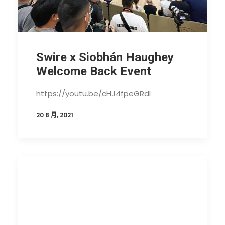
Swire x Siobhán Haughey
Welcome Back Event
https://youtu.be/cHJ4fpeGRdI
20 8 月, 2021