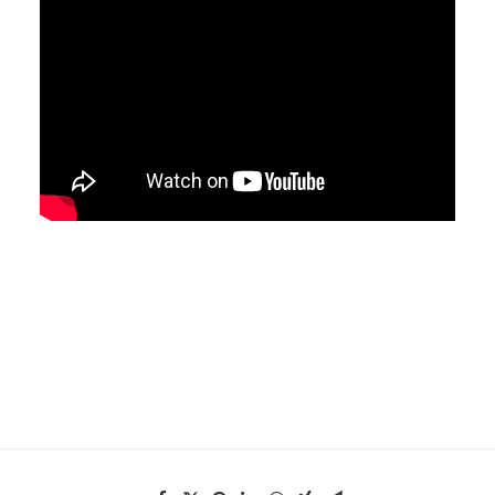
EN
HK
CN