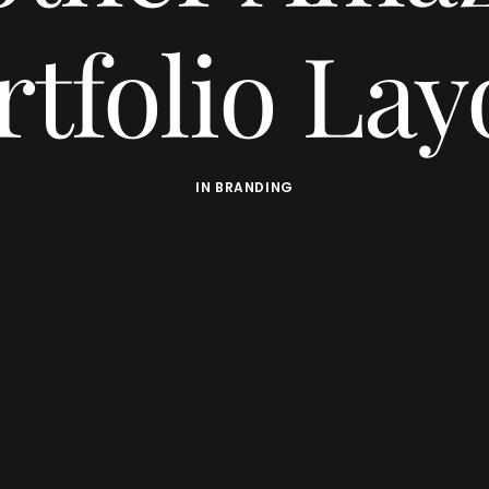
rtfolio Lay
IN
BRANDING