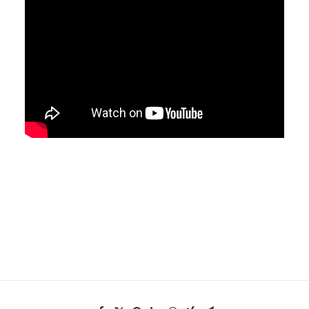
EN
HK
CN