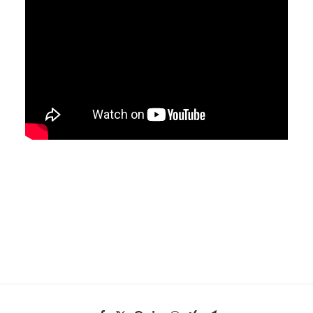
EN
HK
CN