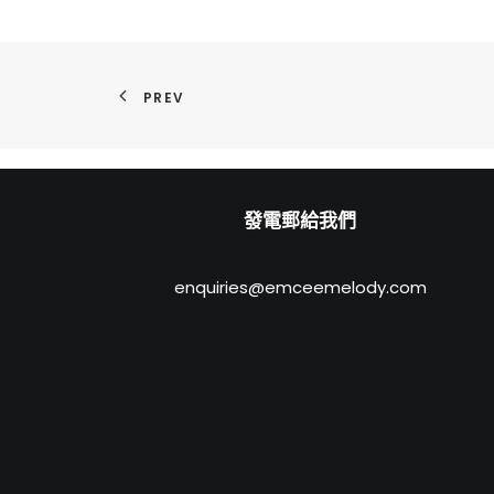
PREV
發電郵給我們
enquiries@emceemelody.com