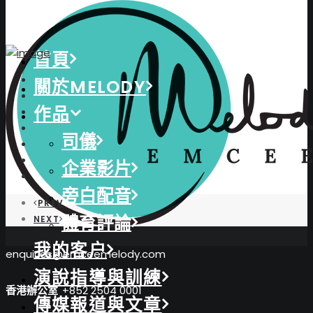
首頁
關於MELODY
作品
司儀
企業影片
旁白配音
PREV
體育評論
NEXT
我的客户
enquiries@emceemelody.com
演說指導與訓練
香港辦公室
+852 2504 0001
傳媒報道與文章