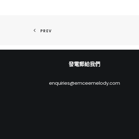
PREV
發電郵給我們
enquiries@emceemelody.com