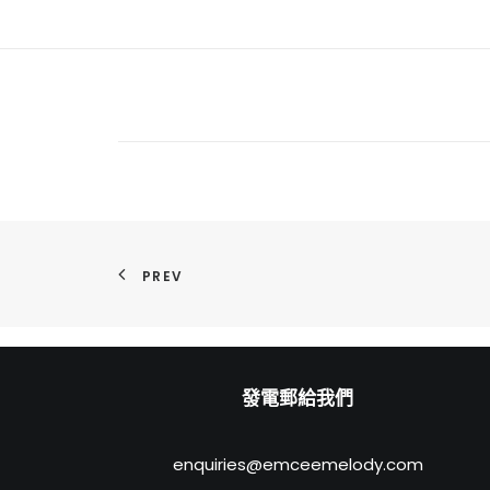
PREV
發電郵給我們
enquiries@emceemelody.com